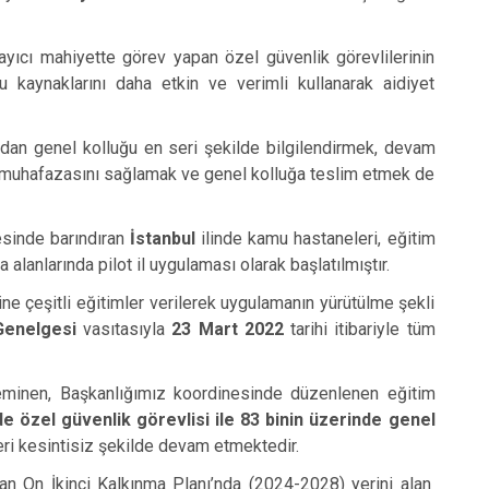
ıcı mahiyette görev yapan özel güvenlik görevlilerinin
 kaynaklarını daha etkin ve verimli kullanarak aidiyet
an genel kolluğu en seri şekilde bilgilendirmek, devam
n muhafazasını sağlamak ve genel kolluğa teslim etmek de
esinde barındıran
İstanbul
ilinde kamu hastaneleri, eğitim
 alanlarında pilot il uygulaması olarak başlatılmıştır.
rine çeşitli eğitimler verilerek uygulamanın yürütülme şekli
enelgesi
vasıtasıyla
23 Mart 2022
tarihi itibariyle tüm
teminen, Başkanlığımız koordinesinde düzenlenen eğitim
de özel güvenlik görevlisi ile 83 binin üzerinde genel
eri kesintisiz şekilde devam etmektedir.
nan On İkinci Kalkınma Planı’nda (2024-2028) yerini alan