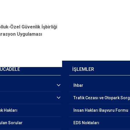
lluk-Özel Güvenlik İşbirliği
grasyon Uygulaması
ÜCADELE
İŞLEMLER
İhbar
Trafik Cezası ve Otopark Sor
ık Hakları
İnsan Hakları Başvuru Formu
ulan Sorular
EDS Noktaları