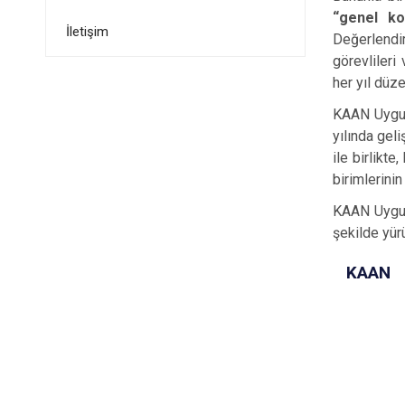
“genel kol
İletişim
Değerlendi
görevlileri
her yıl düze
KAAN Uygula
yılında geli
ile birlikt
birimlerini
KAAN Uygula
şekilde yür
KAAN