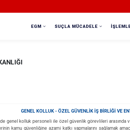
EGM
SUÇLA MÜCADELE
İŞLEML
KANLIĞI
GENEL KOLLUK - ÖZEL GÜVENLİK İŞ BİRLİĞİ VE
e genel kolluk personeli ile özel güvenlik görevlileri arasında var
lerinin kamu güvenliğine azami katkı yapmalarını sağlamak ama