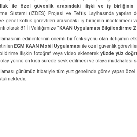
luk ile özel güvenlik arasındaki ilişki ve iş birliğinin 
rme Sistemi (İZDES) Projesi ve Teftiş Layihasında yapılan deği
 ve genel kolluk görevlileri arasındaki iş birliğinin incelenmesi 
nli olarak 81 İl Valiliğimize
“KAAN Uygulaması Bilgilendirme Zi
masının edinimlerinin önemli bir fonksiyonu olan iletişimin etk
ştirilen
EGM KAAN Mobil Uygulaması
ile özel güvenlik görevliler
e, bildirime ilişkin fotoğraf veya video eklenerek
yüzde yüz doğru
n olay yerine en kısa sürede sevk edilmesi ve olaya müdahalesi s
ması günümüz itibariyle tüm yurt genelinde görev yapan özel güve
ütülmektedir.