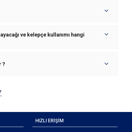
mayacağı ve kelepçe kullanımı hangi
r ?
r
HIZLI ERİŞİM