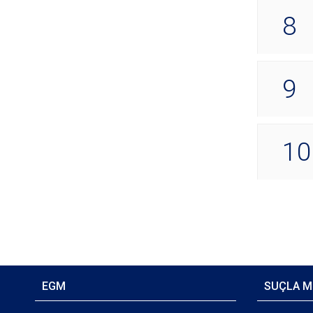
8
9
10
EGM
SUÇLA M