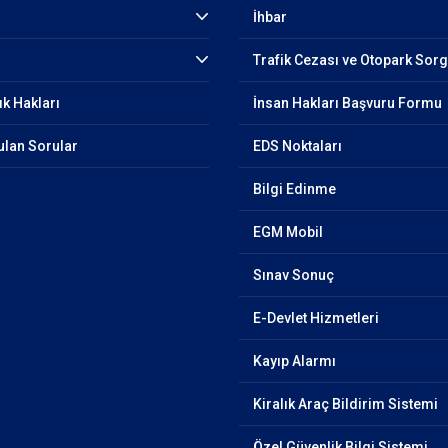
İhbar
Trafik Cezası ve Otopark Sor
ık Hakları
İnsan Hakları Başvuru Formu
ulan Sorular
EDS Noktaları
Bilgi Edinme
EGM Mobil
Sınav Sonuç
E-Devlet Hizmetleri
Kayıp Alarmı
Kiralık Araç Bildirim Sistemi
Özel Güvenlik Bilgi Sistemi