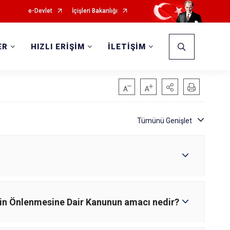
e-Devlet
İçişleri Bakanlığı
ER
HIZLI ERİŞİM
İLETİŞİM
etin Önlenmesine Dair Kanunun amacı nedir?