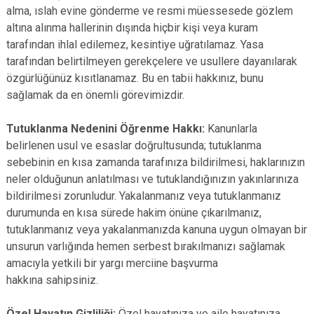
alma, ıslah evine gönderme ve resmi müessesede gözlem
altına alınma hallerinin dışında hiçbir kişi veya kuram
tarafından ihlal edilemez, kesintiye uğratılamaz. Yasa
tarafından belirtilmeyen gerekçelere ve usullere dayanılarak
özgürlüğünüz kısıtlanamaz. Bu en tabii hakkınız, bunu
sağlamak da en önemli görevimizdir.
Tutuklanma Nedenini Öğrenme Hakkı:
Kanunlarla
belirlenen usul ve esaslar doğrultusunda; tutuklanma
sebebinin en kısa zamanda tarafınıza bildirilmesi, haklarınızın
neler olduğunun anlatılması ve tutuklandığınızın yakınlarınıza
bildirilmesi zorunludur. Yakalanmanız veya tutuklanmanız
durumunda en kısa sürede hakim önüne çıkarılmanız,
tutuklanmanız veya yakalanmanızda kanuna uygun olmayan bir
unsurun varlığında hemen serbest bırakılmanızı sağlamak
amacıyla yetkili bir yargı merciine başvurma
hakkına sahipsiniz.
Özel Hayatın Gizliliği:
Özel hayatınıza ve aile hayatınıza