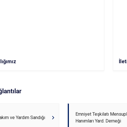
lığımız
İle
ğlantılar
Emniyet Teşkilatı Mensupl
akım ve Yardım Sandığı
Hanımları Yard. Derneği