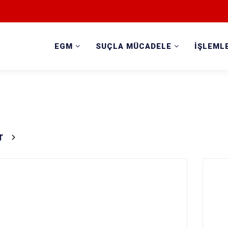
EGM
SUÇLA MÜCADELE
İŞLEML
r