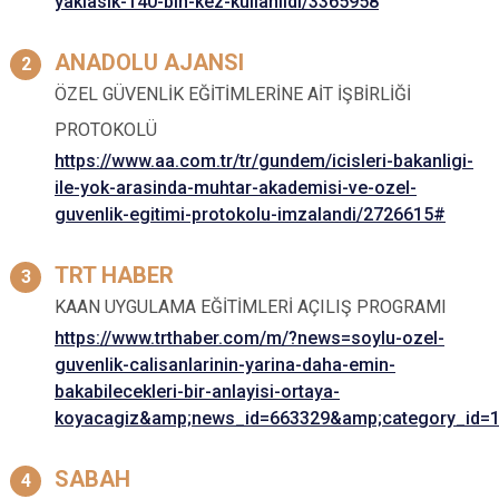
yaklasik-140-bin-kez-kullanildi/3365958
ANADOLU AJANSI
ÖZEL GÜVENLİK EĞİTİMLERİNE AİT İŞBİRLİĞİ
PROTOKOLÜ
https://www.aa.com.tr/tr/gundem/icisleri-bakanligi-
ile-yok-arasinda-muhtar-akademisi-ve-ozel-
guvenlik-egitimi-protokolu-imzalandi/2726615#
TRT HABER
KAAN UYGULAMA EĞİTİMLERİ AÇILIŞ PROGRAMI
https://www.trthaber.com/m/?news=soylu-ozel-
guvenlik-calisanlarinin-yarina-daha-emin-
bakabilecekleri-bir-anlayisi-ortaya-
koyacagiz&amp;news_id=663329&amp;category_id=
SABAH