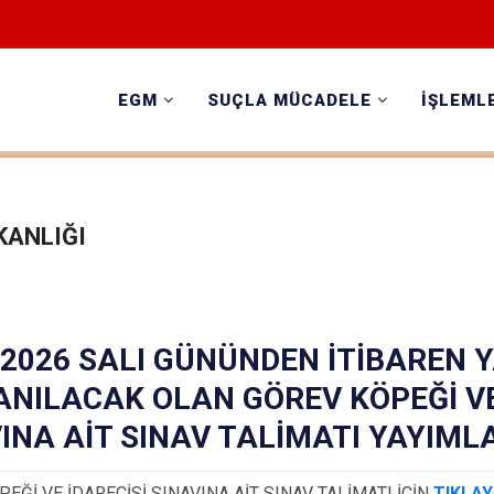
EGM
SUÇLA MÜCADELE
İŞLEML
KANLIĞI
.2026 SALI GÜNÜNDEN İTİBAREN 
NILACAK OLAN GÖREV KÖPEĞİ VE
INA AİT SINAV TALİMATI YAYIML
EĞİ VE İDARECİSİ SINAVINA AİT SINAV TALİMATI İÇİN
TIKLAY