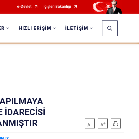
e-Devlet
İçişleri Bakanlığı
ER
HIZLI ERİŞİM
İLETİŞİM
YAPILMAYA
 İDARECİSİ
ANMIŞTIR
INIZ.