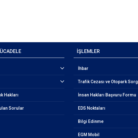
ÜCADELE
İŞLEMLER
İhbar
Trafik Cezası ve Otopark Sor
ık Hakları
İnsan Hakları Başvuru Formu
ulan Sorular
EDS Noktaları
Bilgi Edinme
EGM Mobil