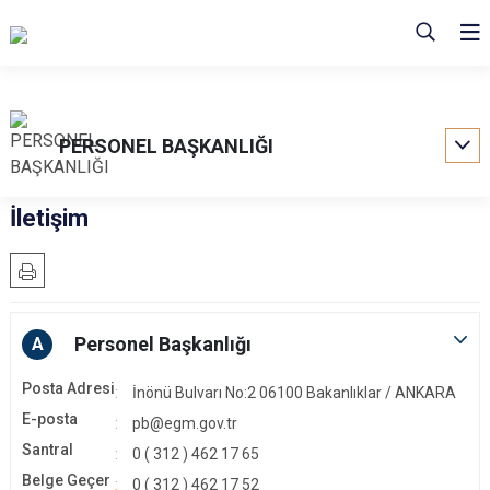
PERSONEL BAŞKANLIĞI
İletişim
Personel Başkanlığı
A
Posta Adresi
İnönü Bulvarı No:2 06100 Bakanlıklar / ANKARA
E-posta
pb@egm.gov.tr
Santral
0 ( 312 ) 462 17 65
Belge Geçer
0 ( 312 ) 462 17 52