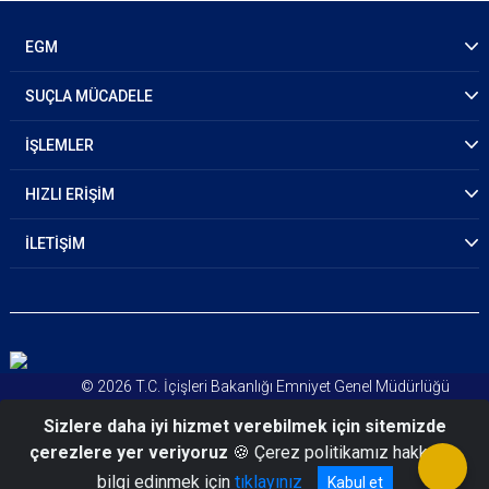
EGM
SUÇLA MÜCADELE
İŞLEMLER
HIZLI ERİŞİM
İLETİŞİM
© 2026 T.C. İçişleri Bakanlığı Emniyet Genel Müdürlüğü
Kişisel Verileri Koruma Kanunu
Sizlere daha iyi hizmet verebilmek için sitemizde
Aydınlatma Metni
çerezlere yer veriyoruz
🍪 Çerez politikamız hakkında
bilgi edinmek için
tıklayınız
Kabul et