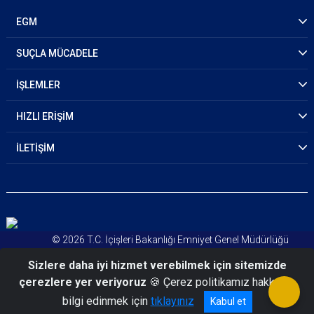
EGM
SUÇLA MÜCADELE
İŞLEMLER
HIZLI ERİŞİM
İLETİŞİM
© 2026 T.C. İçişleri Bakanlığı Emniyet Genel Müdürlüğü
Kişisel Verileri Koruma Kanunu
Sizlere daha iyi hizmet verebilmek için sitemizde
Aydınlatma Metni
çerezlere yer veriyoruz
🍪 Çerez politikamız hakkında
bilgi edinmek için
tıklayınız
Kabul et