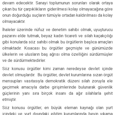
devam edecektir. Sanayi toplumunun sorunları olarak ortaya
çıkan bu tür çarpıklıkların giderilmesi kolay olmayacağına göre
onun doğurduğu suçların tümüyle ortadan kaldırılması da kolay
olmayacaktır.
İhaleler üzerinde nüfuz ve denetim sahibi olmak, uyuşturucu
pazarını elde tutmak, beyaz kadın ticareti ve silah kaçakçılığı
gibi konularda söz sahibi olmak bu örgütlerin başlıca amaçları
olmaktadır. Kısacası bu örgütler geçmişte ve günümüzde
ülkelerin ve ulusların baş ağrısı olma özelliğini sürdürmüşler
ve de sürdürmektedirler.
Söz konusu örgütler kimi zaman neredeyse devlet içinde
devlet olmuşlardır. Bu örgütler, devlet kurumlarına sızan örgüt
mensupları vasıtasıyla demokratik düzeni silah zoruyla ele
geçirmek amacıyla darbe girişimlerinde bulunarak güvenlik
güçlerinin yanı sıra birçok insanı da ağır silahlarla şehit
etmiştir.
Söz konusu örgütler; en büyük eleman kaynağı olan yurt
içindeki ve yurt dışındaki eğitim kurumlarında beyin yıkama