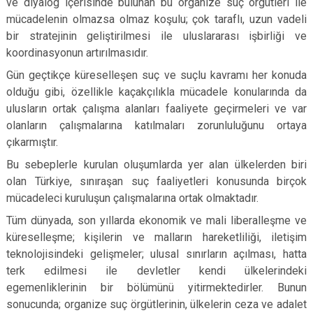
ve diyalog içerisinde bulunan bu organize suç örgütleri ile
mücadelenin olmazsa olmaz koşulu; çok taraflı, uzun vadeli
bir stratejinin geliştirilmesi ile uluslararası işbirliği ve
koordinasyonun artırılmasıdır.
Gün geçtikçe küreselleşen suç ve suçlu kavramı her konuda
olduğu gibi, özellikle kaçakçılıkla mücadele konularında da
ulusların ortak çalışma alanları faaliyete geçirmeleri ve var
olanların çalışmalarına katılmaları zorunluluğunu ortaya
çıkarmıştır.
Bu sebeplerle kurulan oluşumlarda yer alan ülkelerden biri
olan Türkiye, sınıraşan suç faaliyetleri konusunda birçok
mücadeleci kuruluşun çalışmalarına ortak olmaktadır.
Tüm dünyada, son yıllarda ekonomik ve mali liberalleşme ve
küreselleşme; kişilerin ve malların hareketliliği, iletişim
teknolojisindeki gelişmeler; ulusal sınırların açılması, hatta
terk edilmesi ile devletler kendi ülkelerindeki
egemenliklerinin bir bölümünü yitirmektedirler. Bunun
sonucunda; organize suç örgütlerinin, ülkelerin ceza ve adalet