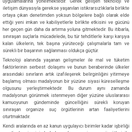
uygulamalarına yönelmektedir. Gerek gelişen teknoloji ve
iletişim dünyasıyla gerekse yaşanılan istikrarsızlıklarla birlikte
ortaya çıkan denetimden yoksun bölgelere bağlı olarak elde
ettiği yeni imkan ve kabiliyetlerle birlikte etkisini ve gücünü
her geçen gün daha da artırma yoluna gitmektedir. Bu itibarla,
sınıraşan suçlarla mücadelede, bu tür tehditlerle karşı karşıya
kalan ülkelerin, tek başına yürüteceği çalışmalarla tam ve
sürekli bir başarının sağlanması oldukça güçtür.
Teknoloji alanında yaşanan gelişmeler ile mal ve tüketim
faktörlerinin serbest dolaşımı ve bunun beraberinde ülkeler
arasındaki sınırların artık izafileşerek belirginliğini yitirmeye
başlamış olması madalyonun bir yüzüne siyasi küreselleşme
olgusunu yerleştirmektedir. Bu durum aynı zamanda
madalyonun görünmek istenmeyen diğer yüzüne uluslararası
kamuoyunun gündeminde güncelliğini sürekli koruyan
sınıraşan organize suç örgütlerinin artan faaliyetlerini
oturtmaktadır.
Kendi aralarında en az kanun uygulayıcı birimler kadar işbirliği