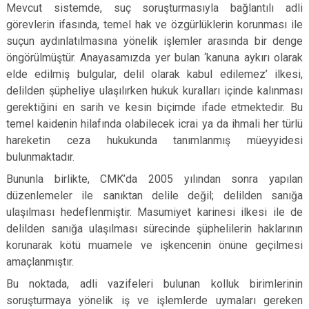
Mevcut sistemde, suç soruşturmasıyla bağlantılı adli
görevlerin ifasında, temel hak ve özgürlüklerin korunması ile
suçun aydınlatılmasına yönelik işlemler arasında bir denge
öngörülmüştür. Anayasamızda yer bulan ‘kanuna aykırı olarak
elde edilmiş bulgular, delil olarak kabul edilemez’ ilkesi,
delilden şüpheliye ulaşılırken hukuk kuralları içinde kalınması
gerektiğini en sarih ve kesin biçimde ifade etmektedir. Bu
temel kaidenin hilafında olabilecek icrai ya da ihmali her türlü
hareketin ceza hukukunda tanımlanmış müeyyidesi
bulunmaktadır.
Bununla birlikte, CMK’da 2005 yılından sonra yapılan
düzenlemeler ile sanıktan delile değil; delilden sanığa
ulaşılması hedeflenmiştir. Masumiyet karinesi ilkesi ile de
delilden sanığa ulaşılması sürecinde şüphelilerin haklarının
korunarak kötü muamele ve işkencenin önüne geçilmesi
amaçlanmıştır.
Bu noktada, adli vazifeleri bulunan kolluk birimlerinin
soruşturmaya yönelik iş ve işlemlerde uymaları gereken