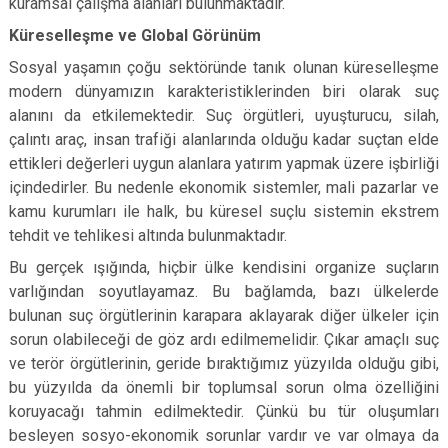
kuramsal çalışma alanları bulunmaktadır.
Küreselleşme ve Global Görünüm
Sosyal yaşamın çoğu sektöründe tanık olunan küreselleşme
modern dünyamızın karakteristiklerinden biri olarak suç
alanını da etkilemektedir. Suç örgütleri, uyuşturucu, silah,
çalıntı araç, insan trafiği alanlarında olduğu kadar suçtan elde
ettikleri değerleri uygun alanlara yatırım yapmak üzere işbirliği
içindedirler. Bu nedenle ekonomik sistemler, mali pazarlar ve
kamu kurumları ile halk, bu küresel suçlu sistemin ekstrem
tehdit ve tehlikesi altında bulunmaktadır.
Bu gerçek ışığında, hiçbir ülke kendisini organize suçların
varlığından soyutlayamaz. Bu bağlamda, bazı ülkelerde
bulunan suç örgütlerinin karapara aklayarak diğer ülkeler için
sorun olabileceği de göz ardı edilmemelidir. Çıkar amaçlı suç
ve terör örgütlerinin, geride bıraktığımız yüzyılda olduğu gibi,
bu yüzyılda da önemli bir toplumsal sorun olma özelliğini
koruyacağı tahmin edilmektedir. Çünkü bu tür oluşumları
besleyen sosyo-ekonomik sorunlar vardır ve var olmaya da