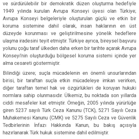
ve sürdürülebilir bir demokratik düzen oluşturma hedefiyle
1949 yılında kurulan Avrupa Konseyi üyesi olan Türkiye;
Avrupa Konseyi belgeleriyle oluşturulan güçlü ve etkin bir
koruma sistemine dahil olarak, insan haklarının en üst
düzeyde korunması ve geliştirilmesine yönelik hedeflere
ulaşma iradesini teyit etmiştir. Türkiye ayrıca, bireysel başvuru
yolunu çoğu taraf ülkeden daha erken bir tarihte açarak Avrupa
Konseyi’nin oluşturduğu bölgesel koruma sistemi içinde yer
alma cesareti göstermiştir.
Bilindiği üzere; suçla mücadelenin en önemli unsurlarından
birisi, bir taraftan suçla etkin mücadeleye imkan verirken,
diğer taraftan temel hak ve özgürlükleri de koruyan hukuki
normlara sahip olunmasıdır. Ülkemiz, bu noktada son yıllarda
ciddi mesafeler kat etmiştir. Örneğin, 2005 yılında yürürlüğe
giren 5237 sayılı Türk Ceza Kanunu (TCK), 5271 Sayılı Ceza
Muhakemesi Kanunu (CMK) ve 5275 Sayılı Ceza ve Güvenlik
Tedbirlerinin İnfazı Hakkında Kanun, bu bakış açısıyla
hazırlanarak Türk hukuk sistemine dahil edilmiştir.