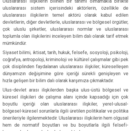
Uluslararası ilişkilerin bilinen bir tanımı olmamakla birlikte
uluslararası sistem içerisindeki aktörlerin, özellikle de
uluslararası ilişkilerin temel aktörü olarak kabul edilen
devletlerin, diğer devletlerle, uluslararası ve bölgesel örgütler,
çok uluslu şirketler, uluslararası normlar ve uluslararası
toplumla olan ilişkilerini inceleyen bilim dalı olarak tarif etmek
mümkündür.
Siyaset bilimi, iktisat, tarih, hukuk, felsefe, sosyoloji, psikoloji,
coğrafya, antropoloji, kriminoloji ve kültürel çalışmalar gibi pek
çok disiplinden faydalanan uluslararası ilişkiler; küreselleşen
dünyamızın değişimine göre içeriği sürekli genişleyen ve
hızla gelişen bir bilim dalı olarak karşımıza çıkmaktadır.
Ulus-devlet arası ilişkilerden başka ulus-üstü bölgesel ve
küresel ilişkileri de çalışma alanı içinde kapsadığı için çok
boyutlu içeriği olan uluslararası ilişkiler, yerel-ulusal-
bölgesel-küresel sorunlarla ilgili üretilen politikalar ve politika
önerileriyle ilgilenmektedir. Uluslararası ilişkilerin hem olgusal
hem de normatif boyutları ve bu boyutlarla ilgili felsefi-