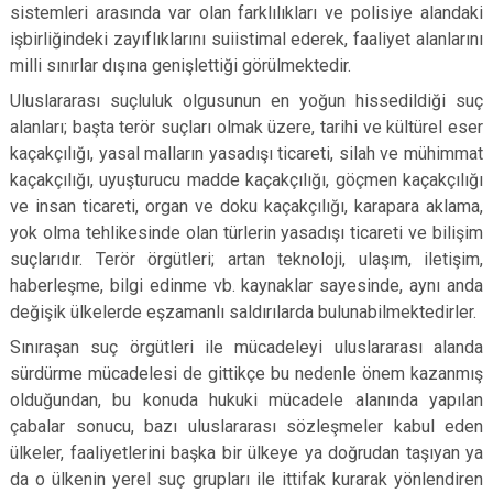
sistemleri arasında var olan farklılıkları ve polisiye alandaki
işbirliğindeki zayıflıklarını suiistimal ederek, faaliyet alanlarını
milli sınırlar dışına genişlettiği görülmektedir.
Uluslararası suçluluk olgusunun en yoğun hissedildiği suç
alanları; başta terör suçları olmak üzere, tarihi ve kültürel eser
kaçakçılığı, yasal malların yasadışı ticareti, silah ve mühimmat
kaçakçılığı, uyuşturucu madde kaçakçılığı, göçmen kaçakçılığı
ve insan ticareti, organ ve doku kaçakçılığı, karapara aklama,
yok olma tehlikesinde olan türlerin yasadışı ticareti ve bilişim
suçlarıdır. Terör örgütleri; artan teknoloji, ulaşım, iletişim,
haberleşme, bilgi edinme vb. kaynaklar sayesinde, aynı anda
değişik ülkelerde eşzamanlı saldırılarda bulunabilmektedirler.
Sınıraşan suç örgütleri ile mücadeleyi uluslararası alanda
sürdürme mücadelesi de gittikçe bu nedenle önem kazanmış
olduğundan, bu konuda hukuki mücadele alanında yapılan
çabalar sonucu, bazı uluslararası sözleşmeler kabul eden
ülkeler, faaliyetlerini başka bir ülkeye ya doğrudan taşıyan ya
da o ülkenin yerel suç grupları ile ittifak kurarak yönlendiren