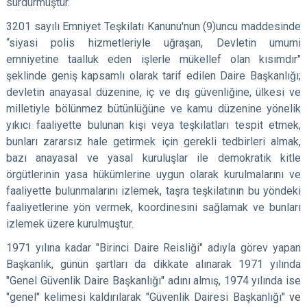
sürdürmüştür.
3201 sayılı Emniyet Teşkilatı Kanunu'nun (9)uncu maddesinde
“siyasi polis hizmetleriyle uğraşan, Devletin umumi
emniyetine taalluk eden işlerle mükellef olan kısımdır"
şeklinde geniş kapsamlı olarak tarif edilen Daire Başkanlığı;
devletin anayasal düzenine, iç ve dış güvenliğine, ülkesi ve
milletiyle bölünmez bütünlüğüne ve kamu düzenine yönelik
yıkıcı faaliyette bulunan kişi veya teşkilatları tespit etmek,
bunları zararsız hale getirmek için gerekli tedbirleri almak,
bazı anayasal ve yasal kuruluşlar ile demokratik kitle
örgütlerinin yasa hükümlerine uygun olarak kurulmalarını ve
faaliyette bulunmalarını izlemek, taşra teşkilatının bu yöndeki
faaliyetlerine yön vermek, koordinesini sağlamak ve bunları
izlemek üzere kurulmuştur.
1971 yılına kadar "Birinci Daire Reisliği" adıyla görev yapan
Başkanlık, günün şartları da dikkate alınarak 1971 yılında
"Genel Güvenlik Daire Başkanlığı" adını almış, 1974 yılında ise
"genel" kelimesi kaldırılarak "Güvenlik Dairesi Başkanlığı"
ve