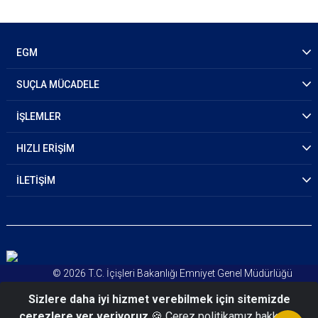
EGM
SUÇLA MÜCADELE
İŞLEMLER
HIZLI ERİŞİM
İLETİŞİM
© 2026 T.C. İçişleri Bakanlığı Emniyet Genel Müdürlüğü
Kişisel Verileri Koruma Kanunu
Sizlere daha iyi hizmet verebilmek için sitemizde
Aydınlatma Metni
çerezlere yer veriyoruz
🍪 Çerez politikamız hakkında