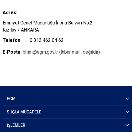
Adres:
Emniyet Genel Müdürlüğü İnönü Bulvarı No:2
Kızılay / ANKARA
Telefon:
0 312 462 04 62
E-Posta:
bhim@egm.gov.tr (İhbar maili değildir)
EGM
SUÇLA MÜCADELE
İŞLEMLER