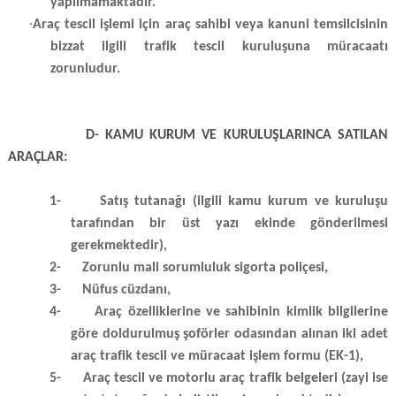
yapılmamaktadır.
·
Araç tescil işlemi için araç sahibi veya kanuni temsilcisinin
bizzat ilgili trafik tescil kuruluşuna müracaatı
zorunludur.
D- KAMU KURUM VE KURULUŞLARINCA SATILAN
ARAÇLAR:
1-
Satış tutanağı (ilgili kamu kurum ve kuruluşu
tarafından bir üst yazı ekinde gönderilmesi
gerekmektedir),
2-
Zorunlu mali sorumluluk sigorta poliçesi,
3-
Nüfus cüzdanı,
4-
Araç özelliklerine ve sahibinin kimlik bilgilerine
göre doldurulmuş şoförler odasından alınan iki adet
araç trafik tescil ve müracaat işlem formu (EK-1),
5-
Araç tescil ve motorlu araç trafik belgeleri (zayi ise