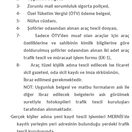
3-
Zorunlu mali sorumluluk sigorta poliçesi,
4-
Özel Tüketim Vergisi (ÖTV) ödeme belgesi,
5-
Nüfus cüzdanı,
6-
Şoförler odasından alınan araç tescil dosyası,
7-
Sadece ÖTV’den muaf olan araçlar için araç
özelliklerine ve sahibinin kimlik bilgilerine göre
doldurulmuş şoförler odasından alınan iki adet araç
trafik tescil ve müracaat işlem formu (EK-1),
8-
Araç tüzel kişilik adına tescil edilecek ise ticaret
sicil gazetesi, oda sicil kaydı ve imza sirküsünün,
İbraz edilmesi gerekmektedir.
NOT: Uygunluk belgesi ve matbu formaların aslı ile
diğer ibraz edilecek belgelerin aslı görülmek
suretiyle fotokopileri trafik tescil kuruluşları
tarafından alınmaktadır.
·
Gerçek kişiler adına yeni kayıt tescil işlemleri MERNİS’de
kayıtlı yerleşim yeri adresinin bulunduğu yerdeki trafik
tescil kuruluşunda,