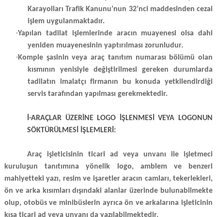
Karayolları Trafik Kanunu’nun 32’nci maddesinden cezai
işlem uygulanmaktadır.
·
Yapılan tadilat işlemlerinde aracın muayenesi olsa dahi
yeniden muayenesinin yaptırılması zorunludur.
·
Komple şasinin veya araç tanıtım numarası bölümü olan
kısmının yenisiyle değiştirilmesi gereken durumlarda
tadilatın imalatçı firmanın bu konuda yetkilendirdiği
servis tarafından yapılması gerekmektedir.
İ-ARAÇLAR ÜZERİNE LOGO İŞLENMESİ VEYA LOGONUN
SÖKTÜRÜLMESİ İŞLEMLERİ:
Araç işleticisinin ticari ad veya unvanı ile işletmeci
kuruluşun tanıtımına yönelik logo, amblem ve benzeri
mahiyetteki yazı, resim ve işaretler aracın camları, tekerlekleri,
ön ve arka kısımları dışındaki alanlar üzerinde bulunabilmekte
olup, otobüs ve minibüslerin ayrıca ön ve arkalarına işleticinin
kısa ticari ad veya unvanı da yazılabilmektedir.