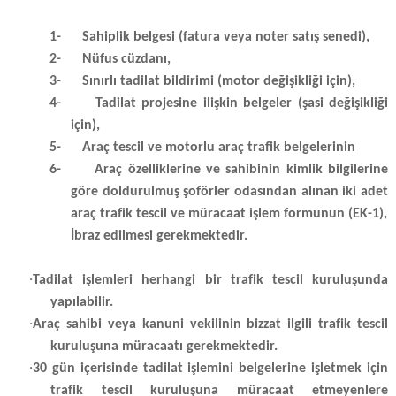
1-
Sahiplik belgesi (fatura veya noter satış senedi),
2-
Nüfus cüzdanı,
3-
Sınırlı tadilat bildirimi (motor değişikliği için),
4-
Tadilat projesine ilişkin belgeler (şasi değişikliği
için),
5-
Araç tescil ve motorlu araç trafik belgelerinin
6-
Araç özelliklerine ve sahibinin kimlik bilgilerine
göre doldurulmuş şoförler odasından alınan iki adet
araç trafik tescil ve müracaat işlem formunun (EK-1),
İbraz edilmesi gerekmektedir.
·
Tadilat işlemleri herhangi bir trafik tescil kuruluşunda
yapılabilir.
·
Araç sahibi veya kanuni vekilinin bizzat ilgili trafik tescil
kuruluşuna müracaatı gerekmektedir.
·
30 gün içerisinde tadilat işlemini belgelerine işletmek için
trafik tescil kuruluşuna müracaat etmeyenlere