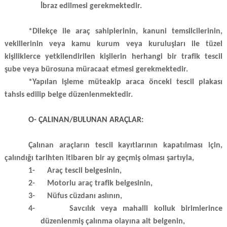
İbraz edilmesi gerekmektedir.
*Dilekçe ile
araç sahiplerinin, kanuni temsilcilerinin,
vekillerinin veya kamu kurum veya kuruluşları ile tüzel
kişiliklerce yetkilendirilen kişilerin herhangi bir trafik tescil
şube veya bürosuna müracaat etmesi gerekmektedir.
*Yapılan işleme müteakip araca önceki tescil plakası
tahsis edilip belge düzenlenmektedir.
O- ÇALINAN/BULUNAN ARAÇLAR:
Çalınan araçların tescil kayıtlarının kapatılması için,
çalındığı tarihten itibaren bir ay geçmiş olması şartıyla,
1-
Araç tescil belgesinin,
2-
Motorlu araç trafik belgesinin,
3-
Nüfus cüzdanı aslının,
4-
Savcılık veya mahalli kolluk birimlerince
düzenlenmiş çalınma olayına ait belgenin,