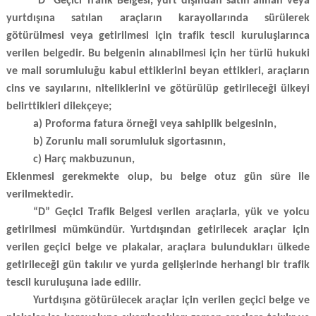
“D” Geçici Trafik Belgesi, yurt dışından satın alınan veya
yurtdışına satılan araçların karayollarında sürülerek
götürülmesi veya getirilmesi için trafik tescil kuruluşlarınca
verilen belgedir.
Bu belgenin alınabilmesi için
her türlü hukuki
ve mali sorumluluğu kabul ettiklerini beyan ettikleri, araçların
cins ve sayılarını, niteliklerini ve götürülüp getirileceği ülkeyi
belirttikleri dilekçeye;
a) Proforma fatura örneği veya sahiplik belgesinin,
b) Zorunlu mali sorumluluk sigortasının,
c) Harç makbuzunun,
Eklenmesi gerekmekte olup, bu belge otuz gün süre ile
verilmektedir.
“D” Geçici Trafik Belgesi verilen araçlarla, yük ve yolcu
getirilmesi mümkündür.
Yurtdışından getirilecek araçlar için
verilen geçici belge ve plakalar, araçlara bulundukları ülkede
getirileceği gün takılır ve yurda gelişlerinde herhangi bir trafik
tescil kuruluşuna iade edilir.
Yurtdışına götürülecek araçlar için verilen geçici belge ve