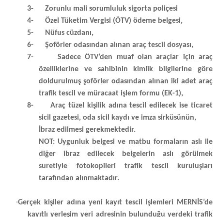
3-
Zorunlu mali sorumluluk sigorta poliçesi
4-
Özel Tüketim Vergisi (ÖTV) ödeme belgesi,
5-
Nüfus cüzdanı,
6-
Şoförler odasından alınan araç tescil dosyası,
7-
Sadece ÖTV’den muaf olan araçlar için araç
özelliklerine ve sahibinin kimlik bilgilerine göre
doldurulmuş şoförler odasından alınan iki adet araç
trafik tescil ve müracaat işlem formu (EK-1),
8-
Araç tüzel kişilik adına tescil edilecek ise ticaret
sicil gazetesi, oda sicil kaydı ve imza sirküsünün,
İbraz edilmesi gerekmektedir.
NOT: Uygunluk belgesi ve matbu formaların aslı ile
diğer ibraz edilecek belgelerin aslı görülmek
suretiyle fotokopileri trafik tescil kuruluşları
tarafından alınmaktadır.
·
Gerçek kişiler adına yeni kayıt tescil işlemleri MERNİS’de
kayıtlı yerleşim yeri adresinin bulunduğu yerdeki trafik