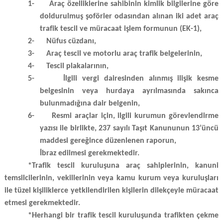
1-
Araç özelliklerine sahibinin kimlik bilgilerine göre
doldurulmuş şoförler odasından alınan iki adet araç
trafik tescil ve müracaat işlem formunun (EK-1),
2-
Nüfus cüzdanı,
3-
Araç tescil ve motorlu araç trafik belgelerinin,
4-
Tescil plakalarının,
5-
İlgili vergi dairesinden alınmış ilişik kesme
belgesinin veya hurdaya ayrılmasında sakınca
bulunmadığına dair belgenin,
6-
Resmi araçlar için, ilgili kurumun görevlendirme
yazısı ile birlikte, 237 sayılı Taşıt Kanununun 13’üncü
maddesi gereğince düzenlenen raporun,
İbraz edilmesi gerekmektedir.
*Trafik tescil kuruluşuna a
raç sahiplerinin, kanuni
temsilcilerinin, vekillerinin veya kamu kurum veya kuruluşları
ile tüzel kişiliklerce yetkilendirilen kişilerin dilekçeyle müracaat
etmesi gerekmektedir.
*Herhangi bir trafik tescil kuruluşunda trafikten çekme