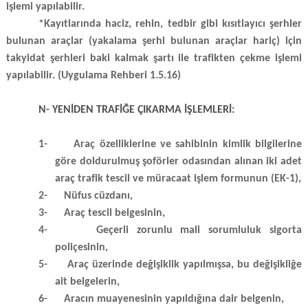
işlemi yapılabilir.
*Kayıtlarında haciz, rehin, tedbir gibi kısıtlayıcı şerhler
bulunan araçlar (yakalama şerhi bulunan araçlar hariç) için
takyidat şerhleri baki kalmak şartı ile trafikten çekme işlemi
yapılabilir. (Uygulama Rehberi
1.5.16)
N- YENİDEN TRAFİĞE ÇIKARMA İŞLEMLERİ:
1-
Araç özelliklerine ve sahibinin kimlik bilgilerine
göre doldurulmuş şoförler odasından alınan iki adet
araç trafik tescil ve müracaat işlem formunun (EK-1),
2-
Nüfus cüzdanı,
3-
Araç tescil belgesinin,
4-
Geçerli zorunlu mali sorumluluk sigorta
poliçesinin,
5-
Araç üzerinde değişiklik yapılmışsa, bu değişikliğe
ait belgelerin,
6-
Aracın muayenesinin yapıldığına dair belgenin,