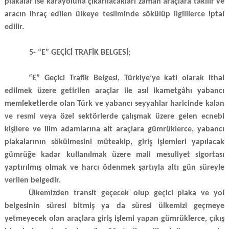
plakalar ise karayoluna çıkarılacakları zaman araçlara takılır ve
aracın ihraç edilen ülkeye tesliminde sökülüp ilgililerce iptal
edilir.
5- “E” GEÇİCİ TRAFİK BELGESİ;
“E” Geçici Trafik Belgesi, Türkiye’ye kati olarak ithal
edilmek üzere getirilen araçlar ile asıl ikametgâhı yabancı
memleketlerde olan Türk ve yabancı seyyahlar haricinde kalan
ve resmi veya özel sektörlerde çalışmak üzere gelen ecnebi
kişilere ve ilim adamlarına ait araçlara gümrüklerce, yabancı
plakalarının sökülmesini müteakip, giriş işlemleri yapılacak
gümrüğe kadar kullanılmak üzere mali mesuliyet sigortası
yaptırılmış olmak ve harcı ödenmek şartıyla altı gün süreyle
verilen belgedir.
Ülkemizden transit geçecek olup geçici plaka ve yol
belgesinin süresi bitmiş ya da süresi ülkemizi geçmeye
yetmeyecek olan araçlara giriş işlemi yapan gümrüklerce, çıkış