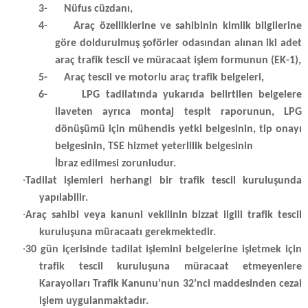
3-
Nüfus cüzdanı,
4-
Araç özelliklerine ve sahibinin kimlik bilgilerine
göre doldurulmuş şoförler odasından alınan iki adet
araç trafik tescil ve müracaat işlem formunun (EK-1),
5-
Araç tescil ve motorlu araç trafik belgeleri,
6-
LPG tadilatında yukarıda belirtilen belgelere
ilaveten ayrıca montaj tespit raporunun, LPG
dönüşümü için mühendis yetki belgesinin, tip onayı
belgesinin, TSE hizmet yeterlilik belgesinin
İbraz edilmesi zorunludur.
·
Tadilat işlemleri herhangi bir trafik tescil kuruluşunda
yapılabilir.
·
Araç sahibi veya kanuni vekilinin bizzat ilgili trafik tescil
kuruluşuna müracaatı gerekmektedir.
·
30 gün içerisinde tadilat işlemini belgelerine işletmek için
trafik tescil kuruluşuna müracaat etmeyenlere
Karayolları Trafik Kanunu’nun 32’nci maddesinden cezai
işlem uygulanmaktadır.