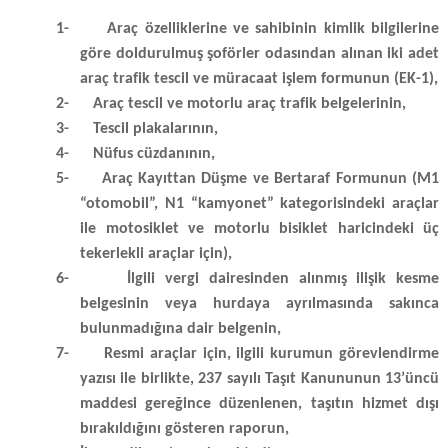
1-
Araç özelliklerine ve sahibinin kimlik bilgilerine
göre doldurulmuş şoförler odasından alınan iki adet
araç trafik tescil ve müracaat işlem formunun (EK-1),
2-
Araç tescil ve motorlu araç trafik belgelerinin,
3-
Tescil plakalarının,
4-
Nüfus cüzdanının,
5-
Araç Kayıttan Düşme ve Bertaraf Formunun (M1
“otomobil”, N1 “kamyonet” kategorisindeki araçlar
ile motosiklet ve motorlu bisiklet haricindeki üç
tekerlekli araçlar için),
6-
İlgili vergi dairesinden alınmış ilişik kesme
belgesinin veya hurdaya ayrılmasında sakınca
bulunmadığına dair belgenin,
7-
Resmi araçlar için, ilgili kurumun görevlendirme
yazısı ile birlikte, 237 sayılı Taşıt Kanununun 13’üncü
maddesi gereğince düzenlenen, taşıtın hizmet dışı
bırakıldığını gösteren raporun,