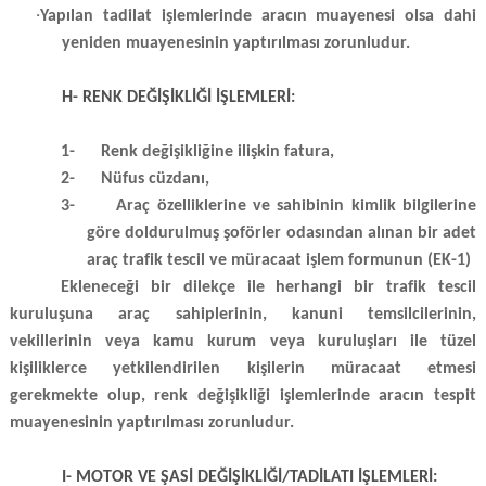
·
Yapılan tadilat işlemlerinde aracın muayenesi olsa dahi
yeniden muayenesinin yaptırılması zorunludur.
H- RENK DEĞİŞİKLİĞİ İŞLEMLERİ:
1-
Renk değişikliğine ilişkin fatura,
2-
Nüfus cüzdanı,
3-
Araç özelliklerine ve sahibinin kimlik bilgilerine
göre doldurulmuş şoförler odasından alınan bir adet
araç trafik tescil ve müracaat işlem formunun (EK-1)
Ekleneceği bir dilekçe ile herhangi bir trafik tescil
kuruluşuna
araç sahiplerinin, kanuni temsilcilerinin,
vekillerinin veya kamu kurum veya kuruluşları ile tüzel
kişiliklerce yetkilendirilen kişilerin müracaat etmesi
gerekmekte olup, renk değişikliği işlemlerinde aracın tespit
muayenesinin yaptırılması zorunludur.
I- MOTOR VE ŞASİ DEĞİŞİKLİĞİ/TADİLATI İŞLEMLERİ: