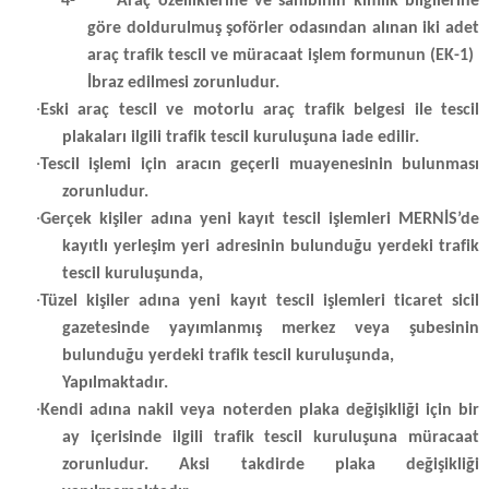
4-
Araç özelliklerine ve sahibinin kimlik bilgilerine
göre doldurulmuş şoförler odasından alınan iki adet
araç trafik tescil ve müracaat işlem formunun (EK-1)
İbraz edilmesi zorunludur.
·
Eski araç tescil ve motorlu araç trafik belgesi ile tescil
plakaları ilgili trafik tescil kuruluşuna iade edilir.
·
Tescil işlemi için aracın geçerli muayenesinin bulunması
zorunludur.
·
Gerçek kişiler adına yeni kayıt tescil işlemleri MERNİS’de
kayıtlı yerleşim yeri adresinin bulunduğu yerdeki trafik
tescil kuruluşunda,
·
Tüzel kişiler adına yeni kayıt tescil işlemleri ticaret sicil
gazetesinde yayımlanmış merkez veya şubesinin
bulunduğu yerdeki trafik tescil kuruluşunda,
Yapılmaktadır.
·
Kendi adına nakil veya noterden plaka değişikliği için bir
ay içerisinde ilgili trafik tescil kuruluşuna müracaat
zorunludur. Aksi takdirde plaka değişikliği