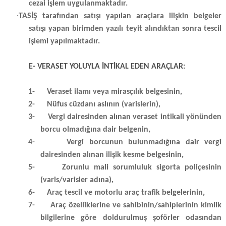
cezai işlem uygulanmaktadır.
·
TASİŞ tarafından satışı yapılan araçlara ilişkin belgeler
satışı yapan birimden yazılı teyit alındıktan sonra tescil
işlemi yapılmaktadır.
E- VERASET YOLUYLA İNTİKAL EDEN ARAÇLAR:
1-
Veraset ilamı veya mirasçılık belgesinin,
2-
Nüfus cüzdanı aslının (varislerin),
3-
Vergi dairesinden alınan veraset intikali yönünden
borcu olmadığına dair belgenin,
4-
Vergi borcunun bulunmadığına dair vergi
dairesinden alınan ilişik kesme belgesinin,
5-
Zorunlu mali sorumluluk sigorta poliçesinin
(varis/varisler adına),
6-
Araç tescil ve motorlu araç trafik belgelerinin,
7-
Araç özelliklerine ve sahibinin/sahiplerinin kimlik
bilgilerine göre doldurulmuş şoförler odasından