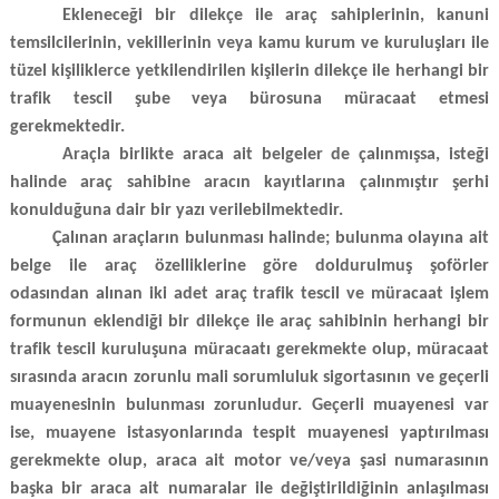
Ekleneceği bir dilekçe ile araç sahiplerinin, kanuni
temsilcilerinin, vekillerinin veya kamu kurum ve kuruluşları ile
tüzel kişiliklerce yetkilendirilen kişilerin dilekçe ile herhangi bir
trafik tescil şube veya bürosuna müracaat etmesi
gerekmektedir.
Araçla birlikte araca ait belgeler de çalınmışsa, isteği
halinde araç sahibine aracın kayıtlarına çalınmıştır şerhi
konulduğuna dair bir yazı verilebilmektedir.
Çalınan araçların bulunması halinde; bulunma olayına ait
belge ile
araç özelliklerine göre doldurulmuş şoförler
odasından alınan iki adet araç trafik tescil ve müracaat işlem
formunun
eklendiği bir dilekçe ile araç sahibinin herhangi bir
trafik tescil kuruluşuna müracaatı gerekmekte olup, müracaat
sırasında aracın zorunlu mali sorumluluk sigortasının ve geçerli
muayenesinin bulunması zorunludur. Geçerli muayenesi var
ise, muayene istasyonlarında tespit muayenesi yaptırılması
gerekmekte olup, araca ait motor ve/veya şasi numarasının
başka bir araca ait numaralar ile değiştirildiğinin anlaşılması