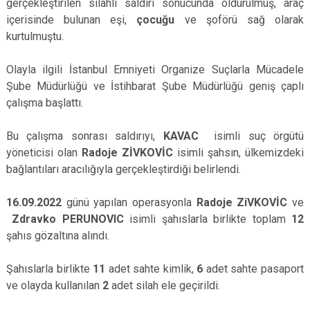
gerçekleştirilen silahlı saldırı sonucunda öldürülmüş, araç
içerisinde bulunan eşi,
çocuğu
ve şoförü sağ olarak
kurtulmuştu.
Olayla ilgili İstanbul Emniyeti Organize Suçlarla Mücadele
Şube Müdürlüğü ve İstihbarat Şube Müdürlüğü geniş çaplı
çalışma başlattı.
Bu çalışma sonrası saldırıyı,
KAVAC
isimli suç örgütü
yöneticisi olan
Radoje ZİVKOVİC
isimli şahsın, ülkemizdeki
bağlantıları aracılığıyla gerçekleştirdiği belirlendi.
16.09.2022
günü yapılan operasyonla
Radoje ZiVKOVİC
ve
Zdravko PERUNOVIC
isimli şahıslarla birlikte toplam
12
şahıs gözaltına alındı.
Şahıslarla birlikte
11
adet sahte kimlik,
6
adet sahte pasaport
ve olayda kullanılan
2
adet silah ele geçirildi.