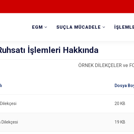
EGM
SUÇLA MÜCADELE
İŞLEML
Ruhsatı İşlemleri Hakkında
ÖRNEK DİLEKÇELER ve 
Dilekçesi
20 KB
 Dilekçesi
19 KB