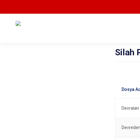
Silah 
Devralan 
Devreden