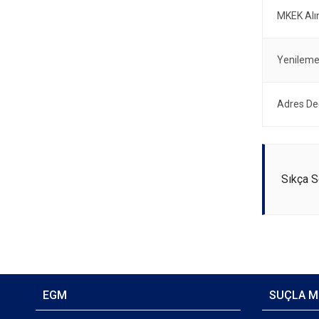
MKEK Alın
Yenileme
Adres Değ
Sıkça S
EGM
SUÇLA M