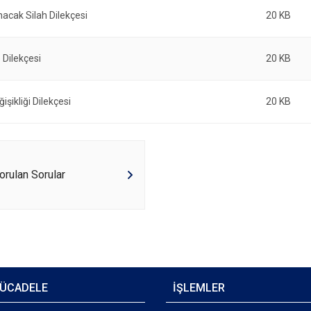
acak Silah Dilekçesi
20 KB
 Dilekçesi
20 KB
işikliği Dilekçesi
20 KB
orulan Sorular
ÜCADELE
İŞLEMLER