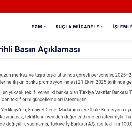
EGM
SUÇLA MÜCADELE
İŞLEML
ihli Basın Açıklaması
zün merkez ve taşra teşkilatlarında görevli personelin, 2025–20
erine ilişkin banka promosyon ihalesi 21 Ekim 2025 tarihinde gerç
 en yüksek teklifi veren iki banka olan Türkiye Vakıflar Bankası T
’den tekliflerini güncellemeleri istenmiştir.
li Yerlikaya'nın; Emniyet Genel Müdürümüz ve İhale Komisyonu üye
nka aranarak, tekliflerini yeniden değerlendirmeleri istenmiştir. Tü
inde değişiklik yapmamış, Türkiye İş Bankası A.Ş. ise teklifini 100.