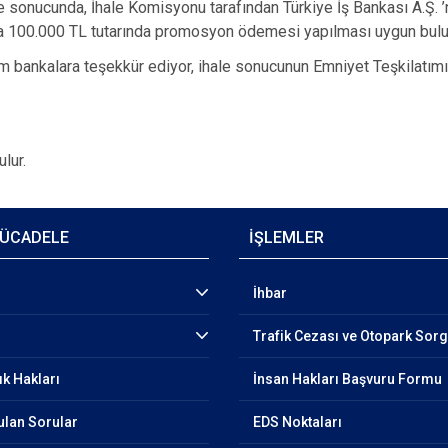
 sonucunda, İhale Komisyonu tarafından Türkiye İş Bankası A.Ş. ’ni
na 100.000 TL tutarında promosyon ödemesi yapılması uygun bulu
üm bankalara teşekkür ediyor, ihale sonucunun Emniyet Teşkilatımı
lur.
ÜCADELE
İŞLEMLER
İhbar
Trafik Cezası ve Otopark Sor
ık Hakları
İnsan Hakları Başvuru Formu
ulan Sorular
EDS Noktaları