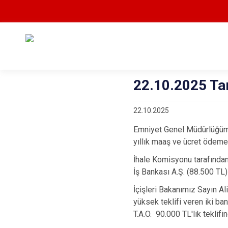
22.10.2025 Tar
22.10.2025
Emniyet Genel Müdürlüğümü
yıllık maaş ve ücret ödemel
İhale Komisyonu tarafından,
İş Bankası A.Ş. (88.500 TL) 
İçişleri Bakanımız Sayın A
yüksek teklifi veren iki ba
T.A.O. 90.000 TL'lik teklif