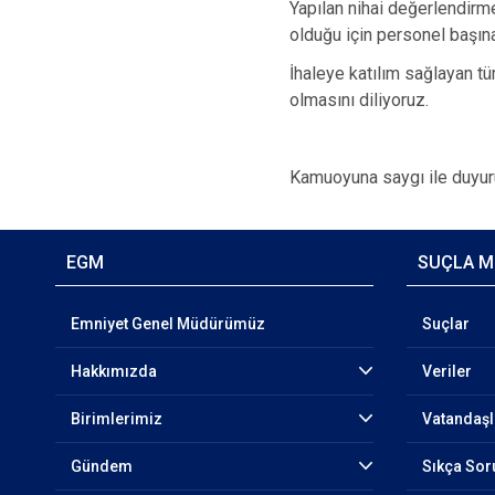
Yapılan nihai değerlendirme
olduğu için personel başı
İhaleye katılım sağlayan t
olmasını diliyoruz.
Kamuoyuna saygı ile duyuru
EGM
SUÇLA M
Emniyet Genel Müdürümüz
Suçlar
Hakkımızda
Veriler
Birimlerimiz
Vatandaşl
Gündem
Sıkça Sor