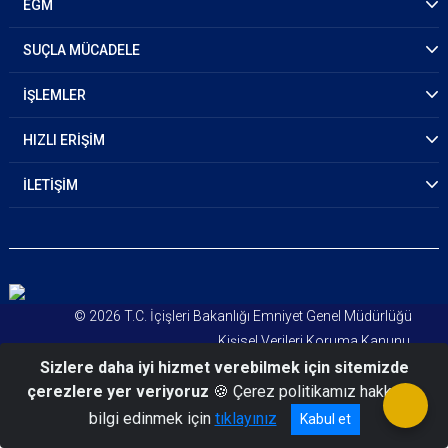
EGM
SUÇLA MÜCADELE
İŞLEMLER
HIZLI ERİŞİM
İLETİŞİM
© 2026 T.C. İçişleri Bakanlığı Emniyet Genel Müdürlüğü
Kişisel Verileri Koruma Kanunu
Sizlere daha iyi hizmet verebilmek için sitemizde
Aydınlatma Metni
çerezlere yer veriyoruz
🍪 Çerez politikamız hakkında
bilgi edinmek için
tıklayınız
Kabul et